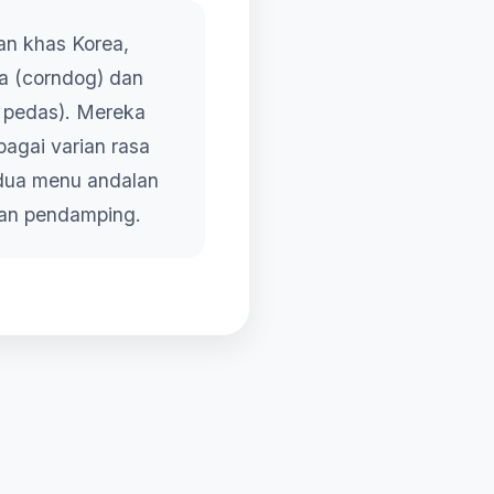
an khas Korea,
a (corndog) dan
s pedas). Mereka
agai varian rasa
dua menu andalan
man pendamping.