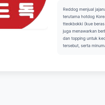
Reddog menjual jajan
terutama hotdog Kore
tteokbokki (kue bera
juga menawarkan berb
dan topping untuk ke
tersebut, serta minu