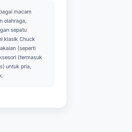
rbagai macam
n olahraga,
ngan sepatu
l klasik Chuck
pakaian (seperti
ksesori (termasuk
s) untuk pria,
k.