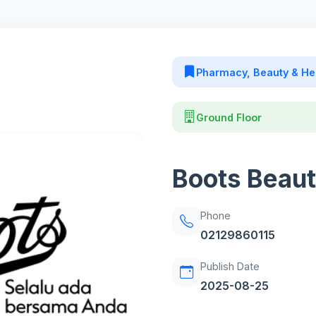
Pharmacy, Beauty & He
Ground Floor
Boots Beau
Phone
02129860115
Publish Date
2025-08-25