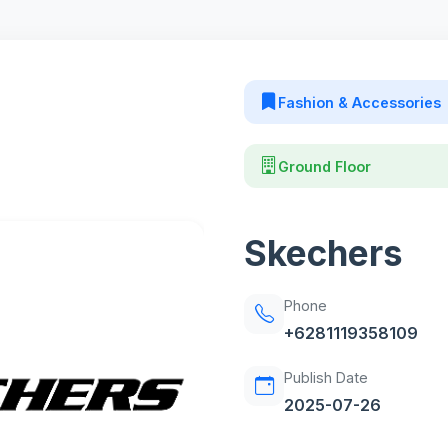
Fashion & Accessories
Ground Floor
Skechers
Phone
+6281119358109
Publish Date
2025-07-26