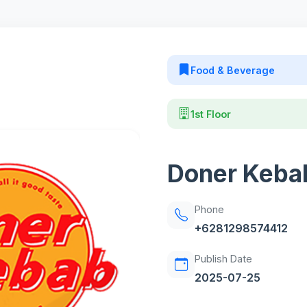
Food & Beverage
1st Floor
Doner Keba
Phone
+6281298574412
Publish Date
2025-07-25